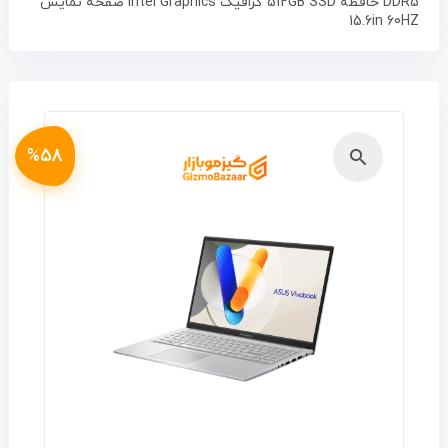
DDR5 حافظه 512GB SSD گرافیک Intel Graphics صفحه نمایش
15.6in 60HZ
%58