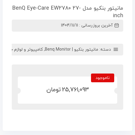
مانیتور بنکیو مدل BenQ Eye-Care EW2780 27-
inch
آخرین بروزرسانی : 1404/11/11
دسته:
مانیتور بنکیو | Benq Monitor
,
کامپیوتر و لوازم جانبی
,
م
ناموجود
25,761,093
تومان