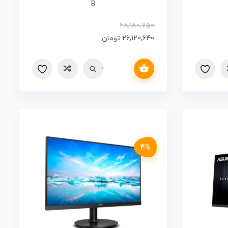
B
28,180,750
26,120,640
تومان
افزودن به سبد خرید
Quick view
مقایسه
4%