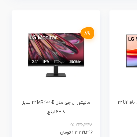
8%
مانیتور 23.8 اینچ ال جی مدل 24U411A-
مانیتور ال جی مدل 24MR400-B سایز
23.8 اینچ
25,236,348
23,319,296
تومان