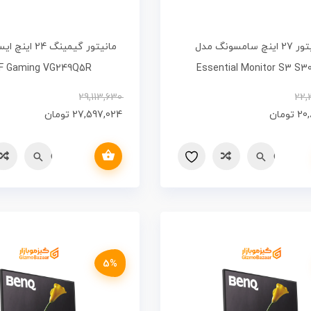
مانیتور 27 اینچ سامسونگ مدل
مانیتور گیمینگ 
F Gaming VG249Q5R
Essential Monitor S3 S3
LS27D300GAMXUE
29,113,630
22,
20
تومان
27,597,024
تومان
افزودن به سبد خرید
Quick vi
مقایسه
Quick view
مقایسه
5%