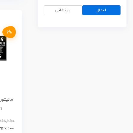
اعمال
بازنشانی
6%
آی 
768,250
,926,400