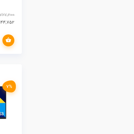
,767,200
044,752
افزودن به سبد خرید
ew
7%