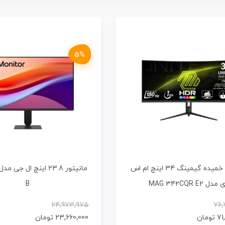
5%
مانیتور خمیده گیمینگ 34 اینچ ام اس
مدل MAG 342CQR E2
B
24,973,975
76,
71
تومان
23,660,000
تومان