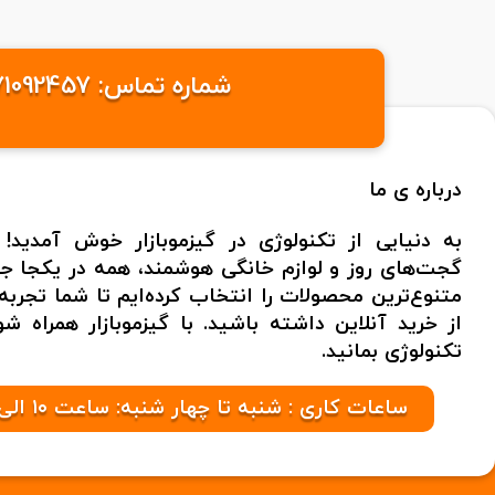
شماره تماس: 09371092457 /09371095576 ایمیل: info@gizmobazaaar.com شهر: تهران
درباره ی ما
به دنیایی از تکنولوژی در گیزموبازار خوش آمدید! 
گجت‌های روز و لوازم خانگی هوشمند، همه در یکجا جمع
متنوع‌ترین محصولات را انتخاب کرده‌ایم تا شما تجر
از خرید آنلاین داشته باشید. با گیزموبازار همراه 
تکنولوژی بمانید.
ساعات کاری : شنبه تا چهار شنبه: ساعت ۱۰ الی ۲۱ پنج شنبه ها: ۱۰ الی ۱۷