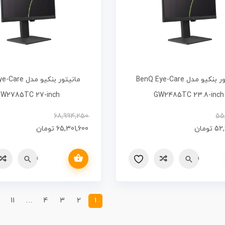
مانیتور بنکیو مدل BenQ Eye-Care
مانیتور بنکیو مد
W2785TC 27-inch
GW2485TC 23.8-inch
68,994,250
55
52,
تومان
65,301,600
تومان
افزودن به سبد خرید
Quick vi
مقایسه
Quick view
مقایسه
11
…
4
3
2
1