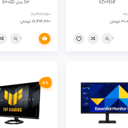
VZ24EHF
S3 مدل S30GD
18,463,250
21
20,
تومان
17,413,760
تومان
افزودن به سبد خرید
Quick vi
مقایسه
Quick view
مقایسه
5%