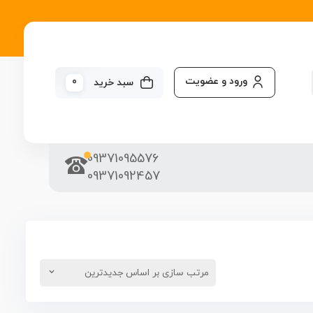
ورود و عضویت
0
سبد خرید
09371095576
09371092457