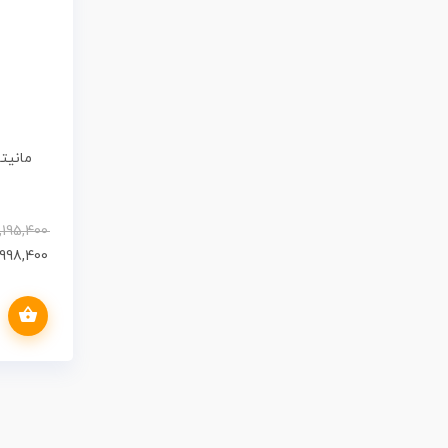
,195,400
998,400
افزودن به سبد خرید
ew