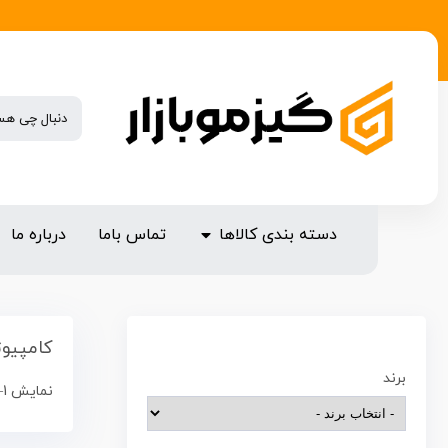
دسته بندی کالاها
تماس باما
درباره ما
کامپیوت
برند
نمایش 1–12 از 145 نتیجه