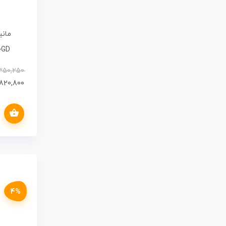
0GD
350,250
,820,800
افزودن به سبد خرید
ew
4%