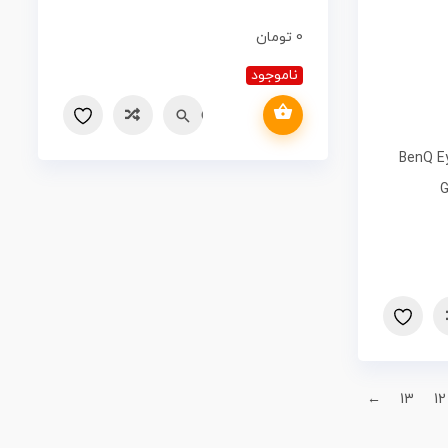
0
تومان
ناموجود
اطلاعات بیشتر
Quick view
مقایسه
ل BenQ Eye-Care
G
←
13
12