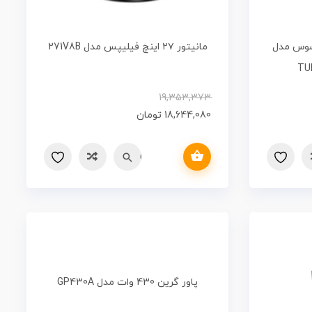
24 اینچ ایسوس مدل
مانیتور ۲۷ اینچ فیلیپس مدل 271V8B
TU
19,353,373
18,644,080
تومان
افزودن به سبد خرید
Quick view
مقایسه
پاور گرین 430 وات مدل GP430A