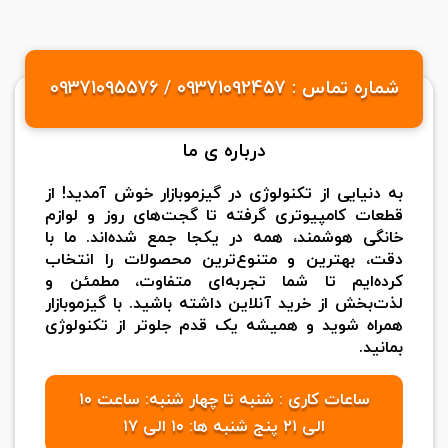
شماره تماس : 09371092457 / 09371095576
درباره ی ما
به دنیایی از تکنولوژی در گیزموبازار خوش آمدید! از
قطعات کامپیوتری گرفته تا گجت‌های روز و لوازم
خانگی هوشمند، همه در یکجا جمع شده‌اند. ما با
دقت، بهترین و متنوع‌ترین محصولات را انتخاب
کرده‌ایم تا شما تجربه‌ای متفاوت، مطمئن و
لذت‌بخش از خرید آنلاین داشته باشید. با گیزموبازار
همراه شوید و همیشه یک قدم جلوتر از تکنولوژی
بمانید.
ساعات کاری : شنبه تا چهار شنبه: ساعت ۱۰
الی ۲۱ پنج شنبه ها: ۱۰ الی ۱۷