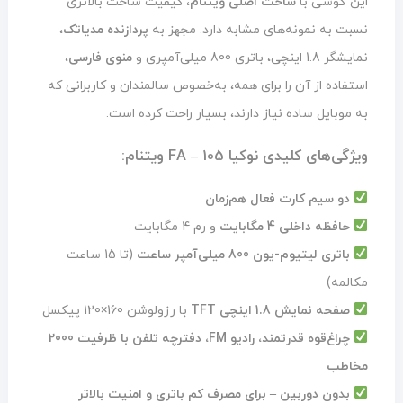
این گوشی با
ساخت اصلی ویتنام
، کیفیت ساخت بالاتری
نسبت به نمونه‌های مشابه دارد. مجهز به
پردازنده مدیاتک
،
نمایشگر 1.8 اینچی، باتری 800 میلی‌آمپری و
منوی فارسی
،
استفاده از آن را برای همه، به‌خصوص سالمندان و کاربرانی که
به موبایل ساده نیاز دارند، بسیار راحت کرده است.
ویژگی‌های کلیدی نوکیا 105 – FA ویتنام:
دو سیم کارت فعال هم‌زمان
حافظه داخلی 4 مگابایت
و رم 4 مگابایت
باتری لیتیوم-یون 800 میلی‌آمپر ساعت
(تا 15 ساعت
مکالمه)
صفحه نمایش 1.8 اینچی TFT
با رزولوشن 160×120 پیکسل
چراغ‌قوه قدرتمند، رادیو FM، دفترچه تلفن با ظرفیت 2000
مخاطب
بدون دوربین – برای مصرف کم باتری و امنیت بالاتر