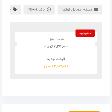
دسته:
موبایل
,
نوکیا
برند :
Nokia
برچسب:
ناموجود
3,172,000
تومان
3,107,000
تومان