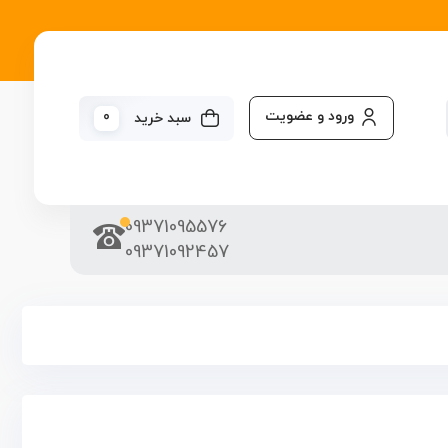
ورود و عضویت
0
سبد خرید
09371095576
09371092457