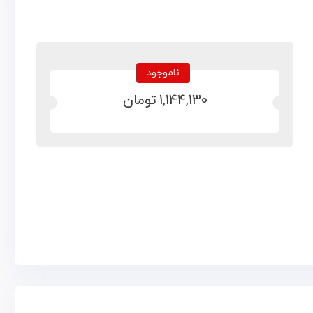
ناموجود
1,144,130
تومان