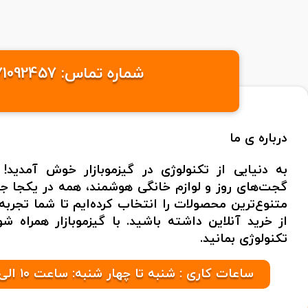
شماره تماس: 09371092457 /09371095576 ایمیل: info@gizmobazaaar.com شهر: تهران
درباره ی ما
به دنیایی از تکنولوژی در گیزموبازار خوش آمدید! 
گجت‌های روز و لوازم خانگی هوشمند، همه در یکجا جمع
متنوع‌ترین محصولات را انتخاب کرده‌ایم تا شما تجر
از خرید آنلاین داشته باشید. با گیزموبازار همراه 
تکنولوژی بمانید.
ساعات کاری : شنبه تا چهار شنبه: ساعت ۱۰ الی ۲۱ پنج شنبه ها: ۱۰ الی ۱۷