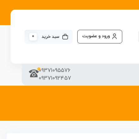
ورود و عضویت
0
سبد خرید
09371095576
09371092457