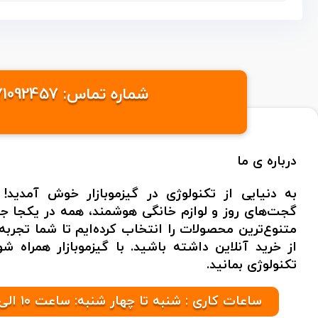
شماره تماس: 09371092457 /09371095576 ایمیل: info@gizmobazaaar.com شهر: تهران
درباره ی ما
به دنیایی از تکنولوژی در گیزموبازار خوش آمدید! 
گجت‌های روز و لوازم خانگی هوشمند، همه در یکجا جمع
متنوع‌ترین محصولات را انتخاب کرده‌ایم تا شما تجر
از خرید آنلاین داشته باشید. با گیزموبازار همراه 
تکنولوژی بمانید.
ساعات کاری : شنبه تا چهار شنبه: ساعت ۱۰ الی ۲۱ پنج شنبه ها: ۱۰ الی ۱۷