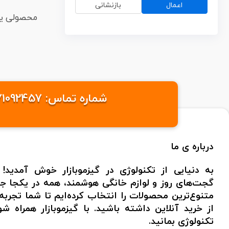
اعمال
بازنشانی
محصولی ی
شماره تماس: 09371092457 /09371095576 ایمیل: info@gizmobazaaar.com شهر: تهران
درباره ی ما
به دنیایی از تکنولوژی در گیزموبازار خوش آمدید! 
گجت‌های روز و لوازم خانگی هوشمند، همه در یکجا جمع
متنوع‌ترین محصولات را انتخاب کرده‌ایم تا شما تجر
از خرید آنلاین داشته باشید. با گیزموبازار همراه 
تکنولوژی بمانید.