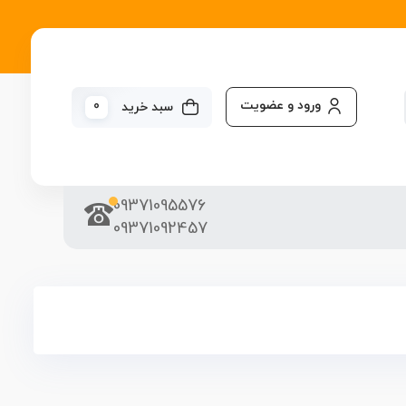
ورود و عضویت
0
سبد خرید
09371095576
09371092457