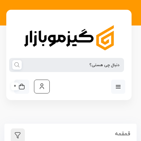
0
قمقمه