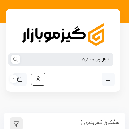
0
سگکی( کمربندی )