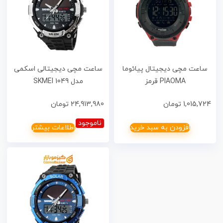
ساعت مچی دیجیتال پیائوما
ساعت مچی دیجیتالی اسکمی
PIAOMA قرمز
مدل 1049 SKMEI
1,015,724
تومان
24,913,980
تومان
ناموجود
افزودن به سبد خرید
اطلاعات بیشتر