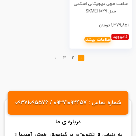
ساعت مچی دیجیتالی اسکمی
مدل 1049 SKMEI
1,379,851
تومان
ناموجود
اطلاعات بیشتر
←
3
2
1
شماره تماس : 09371092457 / 09371095576
درباره ی ما
به دنیایی از تکنولوژی در گیزموبازار خوش آمدید! از