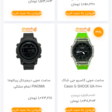
1,514,003
تومان
1,050,220
تومان
افزودن به سبد خرید
افزودن به سبد خرید
31%
ساعت مچی کاسیو جی شاک
ساعت مچی دیجیتال پیائوما
Casio G-SHOCK GA-2100
PIAOMA تمام مشکی
Custom (AP)
1,514,003
تومان
1,073,218
تومان
1,048,304
تومان
افزودن به سبد خرید
افزودن به سبد خرید