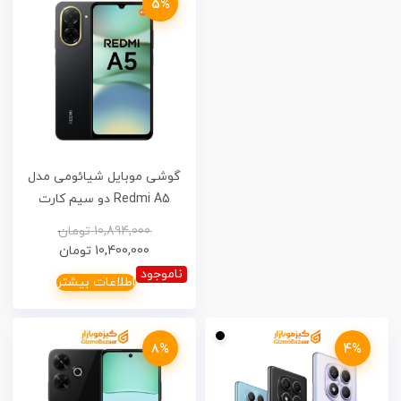
5%
گوشی موبایل شیائومی مدل
Redmi A5 دو سیم کارت
ظرفیت 64 گیگابایت و رم 3
10,894,000
تومان
گیگابایت – 18 ماه گارانتی
10,400,000
تومان
شرکتی
ناموجود
اطلاعات بیشتر
8%
4%