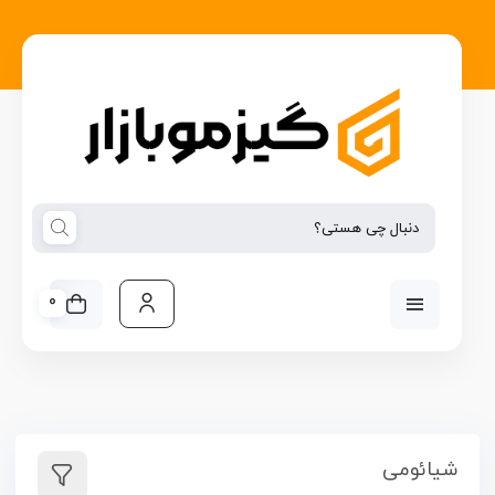
0
شیائومی