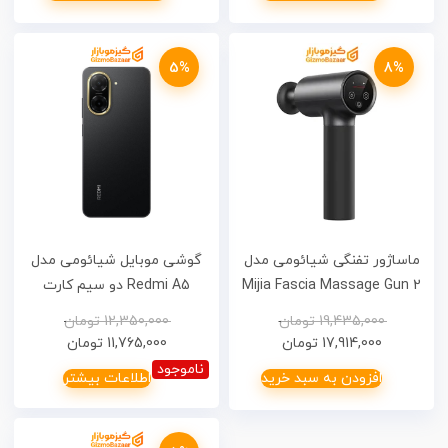
5%
8%
ماساژور تفنگی شیائومی مدل
گوشی موبایل شیائومی مدل
Mijia Fascia Massage Gun 2
Redmi A5 دو سیم کارت
MJJMQ05-ZJ
ظرفیت 128 گیگابایت و رم 4
19,435,000
تومان
12,350,000
تومان
گیگابایت – 18 ماه گارنتی
17,914,000
تومان
11,765,000
تومان
شرکتی
ناموجود
افزودن به سبد خرید
اطلاعات بیشتر