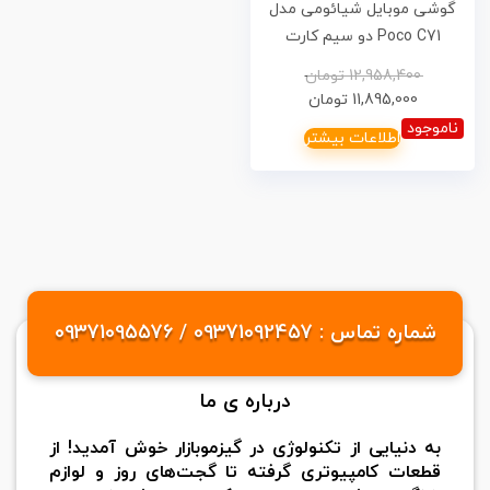
گوشی موبایل شیائومی مدل
Poco C71 دو سیم کارت
ظرفیت 128 گیگابایت و رم 4
12,958,400
تومان
گیگابایت
11,895,000
تومان
ناموجود
اطلاعات بیشتر
شماره تماس : 09371092457 / 09371095576
درباره ی ما
به دنیایی از تکنولوژی در گیزموبازار خوش آمدید! از
قطعات کامپیوتری گرفته تا گجت‌های روز و لوازم