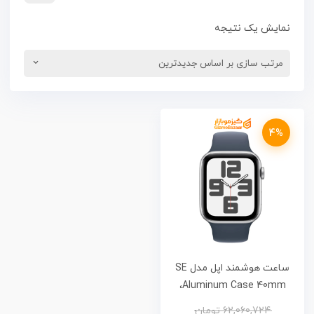
نمایش یک نتیجه
4%
ساعت هوشمند اپل مدل SE
Aluminum Case 40mm،
مناسب برای ورزش، روزمره،
62,060,724
تومان