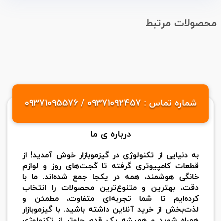
محصولات مرتبط
شماره تماس : 09371092457 / 09371095576
درباره ی ما
به دنیایی از تکنولوژی در گیزموبازار خوش آمدید! از
قطعات کامپیوتری گرفته تا گجت‌های روز و لوازم
خانگی هوشمند، همه در یکجا جمع شده‌اند. ما با
دقت، بهترین و متنوع‌ترین محصولات را انتخاب
کرده‌ایم تا شما تجربه‌ای متفاوت، مطمئن و
لذت‌بخش از خرید آنلاین داشته باشید. با گیزموبازار
همراه شوید و همیشه یک قدم جلوتر از تکنولوژی