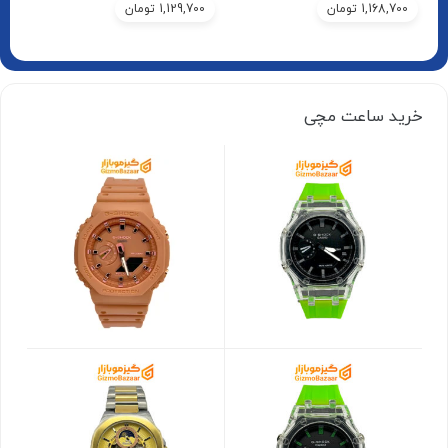
1,168,700
تومان
1,129,700
تومان
خرید ساعت مچی