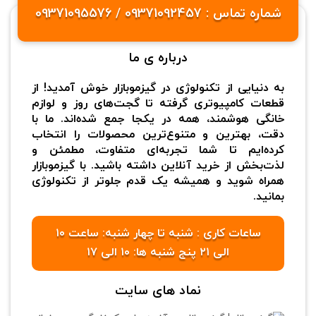
شماره تماس : 09371092457 / 09371095576
درباره ی ما
به دنیایی از تکنولوژی در گیزموبازار خوش آمدید! از
قطعات کامپیوتری گرفته تا گجت‌های روز و لوازم
خانگی هوشمند، همه در یکجا جمع شده‌اند. ما با
دقت، بهترین و متنوع‌ترین محصولات را انتخاب
کرده‌ایم تا شما تجربه‌ای متفاوت، مطمئن و
لذت‌بخش از خرید آنلاین داشته باشید. با گیزموبازار
همراه شوید و همیشه یک قدم جلوتر از تکنولوژی
بمانید.
ساعات کاری : شنبه تا چهار شنبه: ساعت ۱۰
الی ۲۱ پنج شنبه ها: ۱۰ الی ۱۷
نماد های سایت