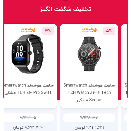
تخفیف شگفت انگیز
3%
5%
ساعت هوشمند Smartwatch
ساعت هوشمند Smartwatch
TCH Watch Z40+ Tech
TCH Z10 Pro Swift مشکی
Sense مشکی
8,919,205
9,938,187
9,444,641
تومان
8,694,730
تومان