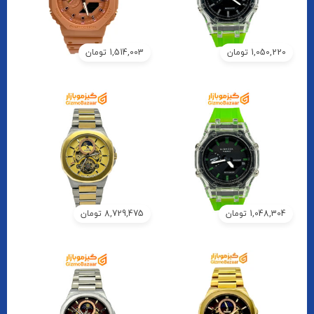
1,050,220
تومان
1,514,003
تومان
1,048,304
تومان
8,729,475
تومان