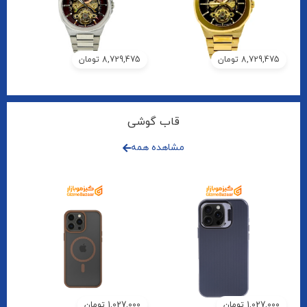
8,729,475
تومان
8,729,475
تومان
قاب گوشی
مشاهده همه
1,027,000
تومان
1,027,000
تومان