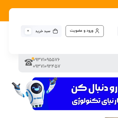
ورود و عضویت
0
سبد خرید
09371095576
09371092457