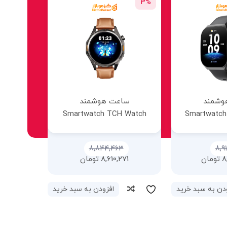
39%
8%
وشمند
ساعت هوشمند
ساعت
Smartwatch TCH Watch
Smartwatc
ری
HD1 3D Hero 1 نقره‌ای
8,501,896
تومان
1,019,645
9,217,923
8,8
تومان
افزودن به سبد خرید
مقایسه
مقایسه
دن به سبد خرید