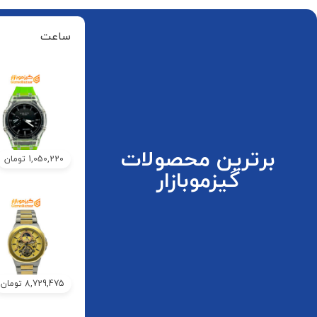
ساعت
برترین محصولات
1,050,220
تومان
گیزموبازار
8,729,475
تومان