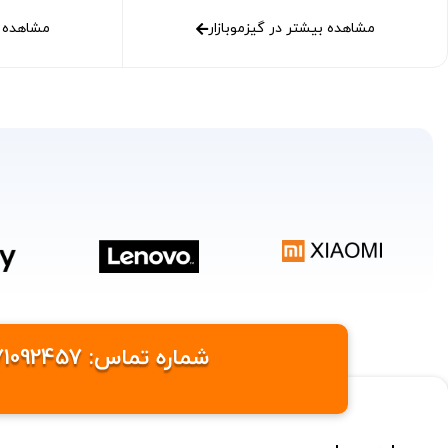
مشاهده بیشتر در گیزموبازار
مشاهده ب
شماره تماس: 09371092457 /09371095576 ایمیل: info@gizmobazaaar.com شهر: تهران