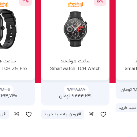
3%
3%
ساعت هوشمند
ساعت ه
h TCH Watch
Smartwatch TCH Z10 Pro
Smar
Swift مشکی
HD1 3D Hero 1 خاکست
44,463
8,919,205
ن
8,694,730
تومان
8,610,271
سبد خرید
افزودن به سبد خرید
افزو
مقایسه
مقایسه