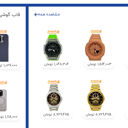
مشاهده همه
قاب گوشی
1,514,003
تومان
1,048,304
تومان
1,027,000
تو
8,729,475
تومان
8,729,475
تومان
1,118,000
توم