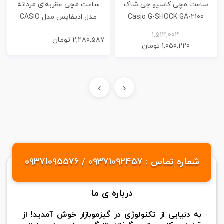
ساعت مچی کاسیو جی شاک
ساعت مچی عقربه‌ای مردانه
Casio G-SHOCK GA-2100
مدل ادیفایس مدل CASIO
Edifice 2363
Custom (AP)
1,514,003
2,280,587
تومان
1,050,220
تومان
›
‹
شماره تماس : 09371092457 / 09371095576
درباره ی ما
به دنیایی از تکنولوژی در گیزموبازار خوش آمدید! از