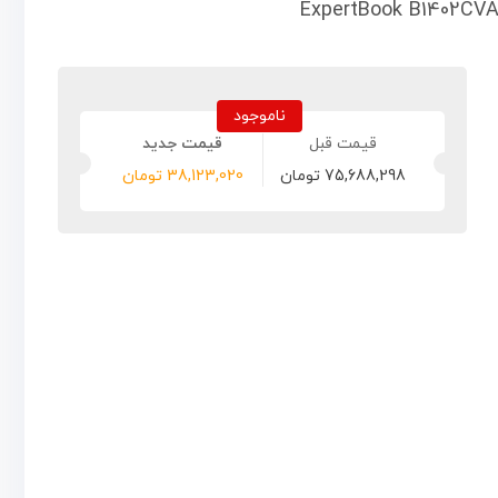
ناموجود
75,688,298
تومان
38,123,020
تومان