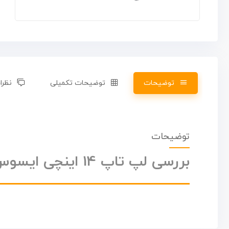
توضیحات
توضیحات تکمیلی
نظرات
توضیحات
بررسی لپ تاپ 14 اینچی ایسوس مدل ExpertBook B1402CVA-i7 1255U 16GB 512SSD