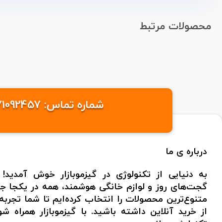
محصولات مرتبط
شماره تماس: 09371092457 /09371095576 ایمیل: info@gizmobazaaar.com شهر: تهران
درباره ی ما
به دنیایی از تکنولوژی در گیزموبازار خوش آمدید! 
گجت‌های روز و لوازم خانگی هوشمند، همه در یکجا جمع
متنوع‌ترین محصولات را انتخاب کرده‌ایم تا شما تجر
از خرید آنلاین داشته باشید. با گیزموبازار همراه 