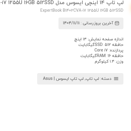
لپ تاپ 14 اینچی ایسوس مدل ExpertBook B1402CVA-i7 1255U 16GB 512SSD
ExpertBook B1402CVA-i7 1255U 16GB 512SSD
آخرین بروزرسانی : 1404/11/11
اندازه صفحه نمایش: ۱۴ اینچ
حافظه SSD: 512گیگابایت
پردازنده: Core i7
حافظه RAM: 16گیگابایت
وزن: ۱.۴ کیلوگرم
دسته:
لپ تاپ
,
لپ تاپ ایسوس | Asus