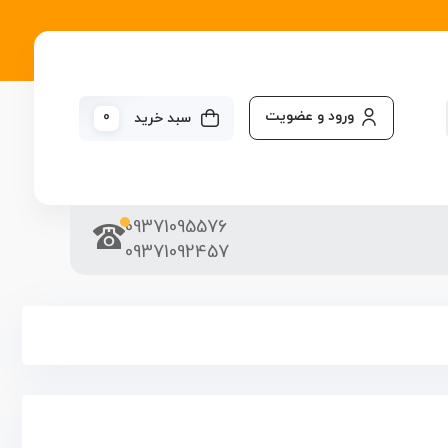
ورود و عضویت
0
سبد خرید
09371095576
09371092457