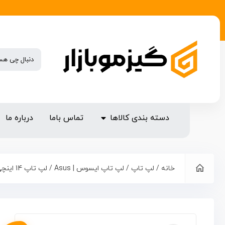
دسته بندی کالاها
تماس باما
درباره ما
خانه
/
لپ تاپ
/
لپ تاپ ایسوس | Asus
/ لپ تاپ 14 اینچی ایسوس مدل ExpertBook B1402CVA-i7 1255U 16GB 512SSD