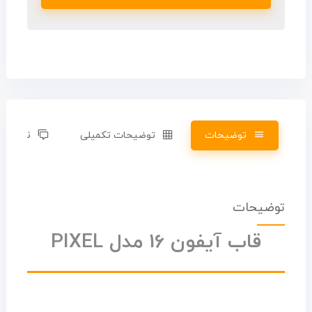
توضیحات
توضیحات تکمیلی
نظرات (0)
توضیحات
قاب آیفون 16 مدل PIXEL