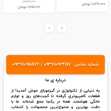
1,183,000
1,027,000
تومان
1,105,000
تومان
›
‹
شماره تماس : 09371092457 / 09371095576
درباره ی ما
به دنیایی از تکنولوژی در گیزموبازار خوش آمدید! از
قطعات کامپیوتری گرفته تا گجت‌های روز و لوازم
خانگی هوشمند، همه در یکجا جمع شده‌اند. ما با
دقت، بهترین و متنوع‌ترین محصولات را انتخاب