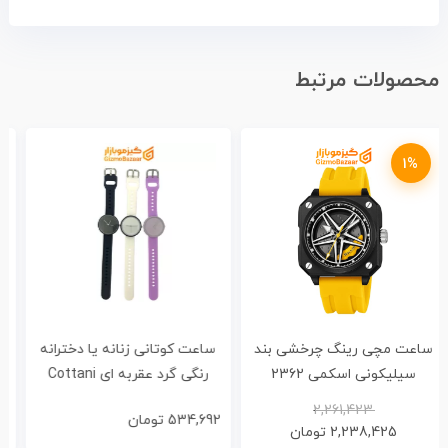
محصولات مرتبط
ساعت کوتانی زنانه یا دخترانه
ساعت مچی رینگ چرخشی
رنگی گرد عقربه ای Cottani
اسکمی 1990
O16
534,692
تومان
2,261,423
تومان