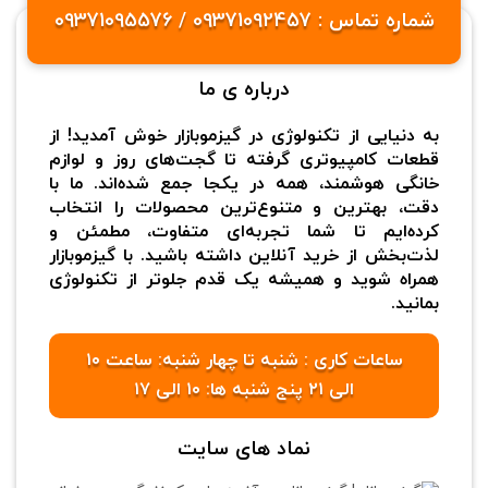
شماره تماس : 09371092457 / 09371095576
درباره ی ما
به دنیایی از تکنولوژی در گیزموبازار خوش آمدید! از
قطعات کامپیوتری گرفته تا گجت‌های روز و لوازم
خانگی هوشمند، همه در یکجا جمع شده‌اند. ما با
دقت، بهترین و متنوع‌ترین محصولات را انتخاب
کرده‌ایم تا شما تجربه‌ای متفاوت، مطمئن و
لذت‌بخش از خرید آنلاین داشته باشید. با گیزموبازار
همراه شوید و همیشه یک قدم جلوتر از تکنولوژی
بمانید.
ساعات کاری : شنبه تا چهار شنبه: ساعت ۱۰
الی ۲۱ پنج شنبه ها: ۱۰ الی ۱۷
نماد های سایت