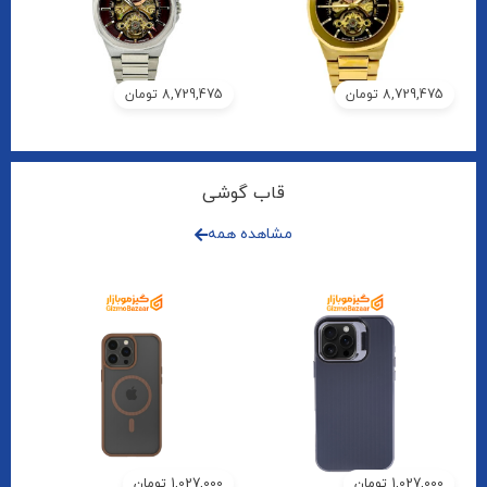
8,729,475
تومان
8,729,475
تومان
قاب گوشی
مشاهده همه
1,027,000
تومان
1,027,000
تومان