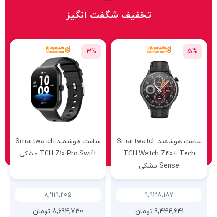
تخفیف شگفت انگیز
3%
5%
ساعت هوشمند Smartwatch
ساعت هوشمند Smartwatch
TCH Watch Z40+ Tech
TCH Z10 Pro Swift مشکی
Sense مشکی
8,919,205
9,938,187
9,444,641
تومان
8,694,730
تومان