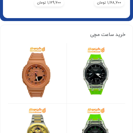
1,168,700
تومان
1,129,700
تومان
خرید ساعت مچی