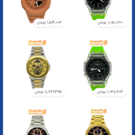
1,050,220
تومان
1,514,003
تومان
1,048,304
تومان
8,729,475
تومان