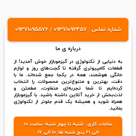
شماره تماس : 09371092457 / 09371095576
درباره ی ما
به دنیایی از تکنولوژی در گیزموبازار خوش آمدید! از
قطعات کامپیوتری گرفته تا گجت‌های روز و لوازم
خانگی هوشمند، همه در یکجا جمع شده‌اند. ما با
دقت، بهترین و متنوع‌ترین محصولات را انتخاب
کرده‌ایم تا شما تجربه‌ای متفاوت، مطمئن و
لذت‌بخش از خرید آنلاین داشته باشید. با گیزموبازار
همراه شوید و همیشه یک قدم جلوتر از تکنولوژی
بمانید.
ساعات کاری : شنبه تا چهار شنبه: ساعت ۱۰
الی ۲۱ پنج شنبه ها: ۱۰ الی ۱۷