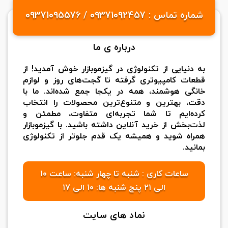
شماره تماس : 09371092457 / 09371095576
درباره ی ما
به دنیایی از تکنولوژی در گیزموبازار خوش آمدید! از
قطعات کامپیوتری گرفته تا گجت‌های روز و لوازم
خانگی هوشمند، همه در یکجا جمع شده‌اند. ما با
دقت، بهترین و متنوع‌ترین محصولات را انتخاب
کرده‌ایم تا شما تجربه‌ای متفاوت، مطمئن و
لذت‌بخش از خرید آنلاین داشته باشید. با گیزموبازار
همراه شوید و همیشه یک قدم جلوتر از تکنولوژی
بمانید.
ساعات کاری : شنبه تا چهار شنبه: ساعت ۱۰
الی ۲۱ پنج شنبه ها: ۱۰ الی ۱۷
نماد های سایت