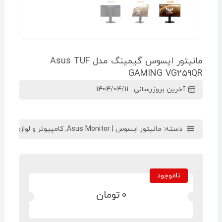
مانیتور ایسوس گیمینگ مدل Asus TUF
GAMING VG259QR
آخرین بروزرسانی : 1404/04/11
دسته:
مانیتور ایسوس | Asus Monitor
,
کامپیوتر و لوازم جانبی
ناموجود
0
تومان