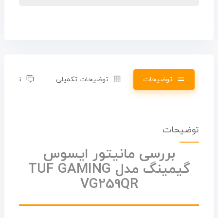
توضیحات
توضیحات تکمیلی
نظرات (0)
توضیحات
بررسی مانیتور ایسوس
گیمینگ مدل TUF GAMING
VG259QR